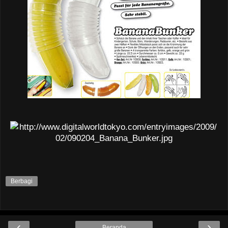
Berbagi
‹
›
Beranda